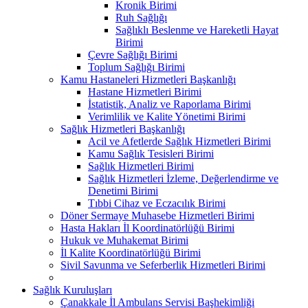
Kronik Birimi
Ruh Sağlığı
Sağlıklı Beslenme ve Hareketli Hayat
Birimi
Çevre Sağlığı Birimi
Toplum Sağlığı Birimi
Kamu Hastaneleri Hizmetleri Başkanlığı
Hastane Hizmetleri Birimi
İstatistik, Analiz ve Raporlama Birimi
Verimlilik ve Kalite Yönetimi Birimi
Sağlık Hizmetleri Başkanlığı
Acil ve Afetlerde Sağlık Hizmetleri Birimi
Kamu Sağlık Tesisleri Birimi
Sağlık Hizmetleri Birimi
Sağlık Hizmetleri İzleme, Değerlendirme ve
Denetimi Birimi
Tıbbi Cihaz ve Eczacılık Birimi
Döner Sermaye Muhasebe Hizmetleri Birimi
Hasta Hakları İl Koordinatörlüğü Birimi
Hukuk ve Muhakemat Birimi
İl Kalite Koordinatörlüğü Birimi
Sivil Savunma ve Seferberlik Hizmetleri Birimi
Sağlık Kuruluşları
Çanakkale İl Ambulans Servisi Başhekimliği