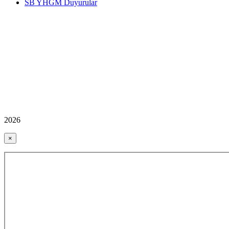
SB YHGM Duyurular
2026
×