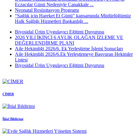
Eczacılar Günü Nedeniyle Çanakkale ...
Neonatal Resüsitasyon Programı
“Sağlık için Hareket Et Günü” kapsamında Müdürlüğümüz
Halk Sağlığı Hizmetleri Başkanlığı ...
Biyosidal Ürün Uygulayıcı Eğitimi Duyurusu
2026 YILI İKİNCİ 6 AYLIK OLAĞAN İZLEME VE
DEĞERLENDİRME PLANI
Aile Hekimliği 2026/6. Ek Yerleştirme İşlemi Sonuçları
Aile Hekimliği 2026/6.Ek Yerleştirmeye Başvuran Hekimler
Listesi
Biyosidal Ürün Uygulayıcı Eğitimi Duyurusu
CİMER
İhlal Bildirimi