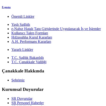
E-posta
Önemli Linkler
Yaşlı Sağlığı
e-Nabız Hatalı Tanı Girişlerinde Uygulanacak İş ve İşlemler
Kullanıcı Talep Formları
Hıfzıssıhha Kurul Kararları
A.H. Performans Kararları
Yararlı Linkler
T.C. Sağlık Bakanlığı
T.C. Çanakkale Valiliği
Çanakkale Hakkında
Şehrimiz
Kurumsal Duyurular
SB Duyurular
SB Personel Haberler