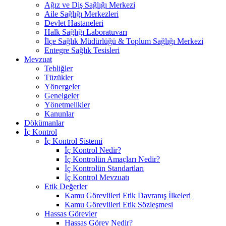
Ağız ve Diş Sağlığı Merkezi
Aile Sağlığı Merkezleri
Devlet Hastaneleri
Halk Sağlığı Laboratuvarı
İlçe Sağlık Müdürlüğü & Toplum Sağlığı Merkezi
Entegre Sağlık Tesisleri
Mevzuat
Tebliğler
Tüzükler
Yönergeler
Genelgeler
Yönetmelikler
Kanunlar
Dökümanlar
İç Kontrol
İç Kontrol Sistemi
İç Kontrol Nedir?
İç Kontrolün Amaçları Nedir?
İç Kontrolün Standartları
İç Kontrol Mevzuatı
Etik Değerler
Kamu Görevlileri Etik Davranış İlkeleri
Kamu Görevlileri Etik Sözleşmesi
Hassas Görevler
Hassas Görev Nedir?