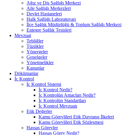
Ağız ve Diş Sağlığı Merkezi
Aile Sağlığı Merkezleri
Devlet Hastaneleri
Halk Sağlığı Laboratuvarı
İlçe Sağlık Müdürlüğü & Toplum Sağlığı Merkezi
Entegre Sağlık Tesisleri
Mevzuat
Tebliğler
Tüzükler
Yönergeler
Genelgeler
Yönetmelikler
Kanunlar
Dökümanlar
İç Kontrol
İç Kontrol Sistemi
İç Kontrol Nedir?
İç Kontrolün Amaçları Nedir?
İç Kontrolün Standartları
İç Kontrol Mevzuatı
Etik Değerler
Kamu Görevlileri Etik Davranış İlkeleri
Kamu Görevlileri Etik Sözleşmesi
Hassas Görevler
Hassas Görev Nedir?