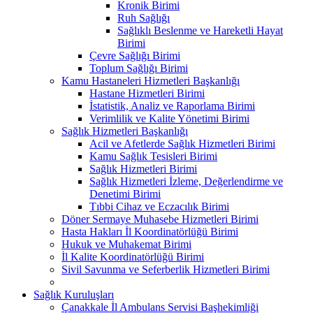
Kronik Birimi
Ruh Sağlığı
Sağlıklı Beslenme ve Hareketli Hayat
Birimi
Çevre Sağlığı Birimi
Toplum Sağlığı Birimi
Kamu Hastaneleri Hizmetleri Başkanlığı
Hastane Hizmetleri Birimi
İstatistik, Analiz ve Raporlama Birimi
Verimlilik ve Kalite Yönetimi Birimi
Sağlık Hizmetleri Başkanlığı
Acil ve Afetlerde Sağlık Hizmetleri Birimi
Kamu Sağlık Tesisleri Birimi
Sağlık Hizmetleri Birimi
Sağlık Hizmetleri İzleme, Değerlendirme ve
Denetimi Birimi
Tıbbi Cihaz ve Eczacılık Birimi
Döner Sermaye Muhasebe Hizmetleri Birimi
Hasta Hakları İl Koordinatörlüğü Birimi
Hukuk ve Muhakemat Birimi
İl Kalite Koordinatörlüğü Birimi
Sivil Savunma ve Seferberlik Hizmetleri Birimi
Sağlık Kuruluşları
Çanakkale İl Ambulans Servisi Başhekimliği