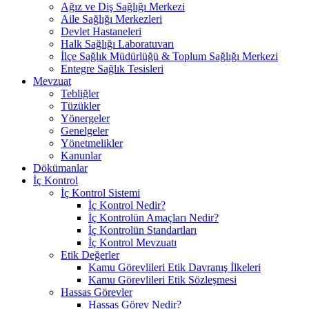
Ağız ve Diş Sağlığı Merkezi
Aile Sağlığı Merkezleri
Devlet Hastaneleri
Halk Sağlığı Laboratuvarı
İlçe Sağlık Müdürlüğü & Toplum Sağlığı Merkezi
Entegre Sağlık Tesisleri
Mevzuat
Tebliğler
Tüzükler
Yönergeler
Genelgeler
Yönetmelikler
Kanunlar
Dökümanlar
İç Kontrol
İç Kontrol Sistemi
İç Kontrol Nedir?
İç Kontrolün Amaçları Nedir?
İç Kontrolün Standartları
İç Kontrol Mevzuatı
Etik Değerler
Kamu Görevlileri Etik Davranış İlkeleri
Kamu Görevlileri Etik Sözleşmesi
Hassas Görevler
Hassas Görev Nedir?