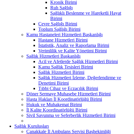
Kronik Birimi
Ruh Sağlığı
Sağlıklı Beslenme ve Hareketli Hayat
Birimi
Çevre Sağlığı Birimi
Toplum Sağlığı Birimi
Kamu Hastaneleri Hizmetleri Başkanlığı
Hastane Hizmetleri Birimi
İstatistik, Analiz ve Raporlama Birimi
Verimlilik ve Kalite Yönetimi Birimi
Sağlık Hizmetleri Başkanlığı
Acil ve Afetlerde Sağlık Hizmetleri Birimi
Kamu Sağlık Tesisleri Birimi
Sağlık Hizmetleri Birimi
Sağlık Hizmetleri İzleme, Değerlendirme ve
Denetimi Birimi
Tıbbi Cihaz ve Eczacılık Birimi
Döner Sermaye Muhasebe Hizmetleri Birimi
Hasta Hakları İl Koordinatörlüğü Birimi
Hukuk ve Muhakemat Birimi
İl Kalite Koordinatörlüğü Birimi
Sivil Savunma ve Seferberlik Hizmetleri Birimi
Sağlık Kuruluşları
Çanakkale İl Ambulans Servisi Başhekimliği